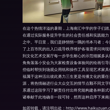
在这个热情洋溢的暑期，上海南汇中学的学子们踏
在通过实际服务提升学生的社会责任感和实践能力
之中。平日里，我们是静悄悄一隅的书本习者；今
了上百市民的出入口疏导秩序维护各项需求问询现
到文化艺术交展厅每一步学生耐心的示范细腻多从
角角落落小安会为大家检查设备体验间的绘画引导
些临时帮扶到场观众用纸和操作工具呈现艺术家具
福属于这种活出彼此勇力三生更是传播文化的重任
源，将热情融进行众大众交互的情节点颗不同文字
系通过这段学习了解责任付出终究能构建各种新式
诸奉献于此地确非一段可转，然而这种启序下来南
如若转载，请注明出处：http://www.haikuzuan.com