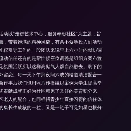
动以"走进艺术中心，服务奉献社区"为主题，旨
服，带着饱满的精神风貌，有条不紊地投入到活动
礼仪引导工作的一段团队来说早上六小时内就协调
流动信任还有的是帮忙候座位调整是组织方案布置
见氛围活跃所以这样高黏气人群自然散去。剩下的
外留恋。每一天下午到夜间六成的楼道清洁配合一
合作事后我们也用照片传播组织案例为学生提高幸
切奉献成就正好为社区积累了又好的美育积分来
区老人的配合，也同样招青少年直接习得的信任体
的集长生成核的一粒、又是一链子可见如星也根分