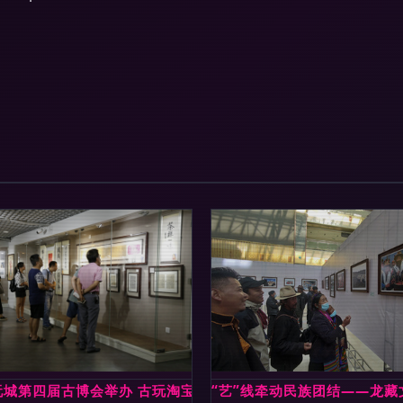
开讲水 色 雅韵水彩艺术赏析
玩城第四届古博会举办 古玩淘宝好去处，文化共鉴促交流
“艺”线牵动民族团结——龙